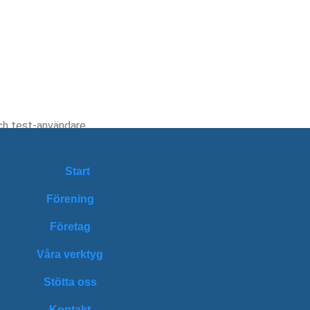
ch test-användare.
Start
Förening
Företag
Våra verktyg
Stötta oss
Kontakt