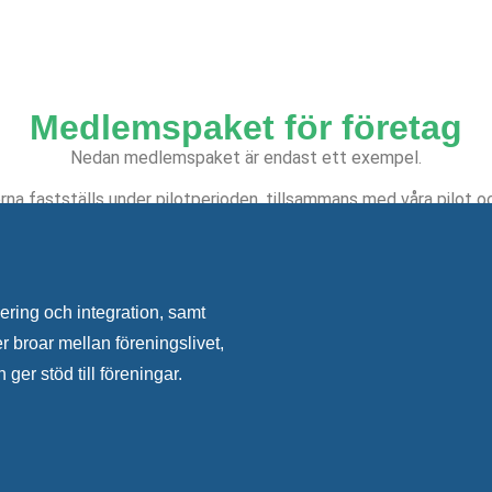
Medlemspaket för företag
Nedan medlemspaket är endast ett exempel.
rna fastställs under pilotperioden, tillsammans med våra pilot o
ring och integration, samt
r broar mellan föreningslivet,
ger stöd till föreningar.