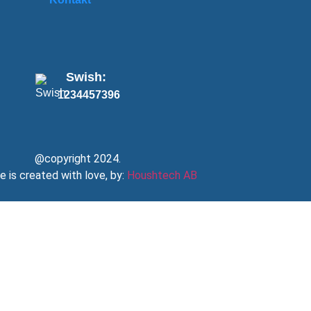
Swish:
1234457396
@copyright 2024.
e is created with love, by:
Houshtech AB